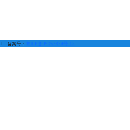
d
备案号：
粤ICP备05057834号-12